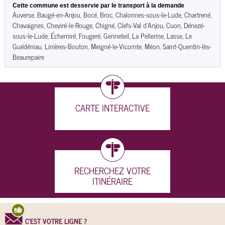
Cette commune est desservie par le transport à la demande
Auverse, Baugé-en-Anjou, Bocé, Broc, Chalonnes-sous-le-Lude, Chartrené,
Chavaignes, Cheviré-le-Rouge, Chigné, Clefs-Val d'Anjou, Cuon, Dénezé-
sous-le-Lude, Échemiré, Fougeré, Genneteil, La Pellerine, Lasse, Le
Guédéniau, Linières-Bouton, Meigné-le-Vicomte, Méon, Saint-Quentin-lès-
Beaurepaire
CARTE INTERACTIVE
RECHERCHEZ VOTRE
ITINÉRAIRE
C'EST VOTRE LIGNE ?