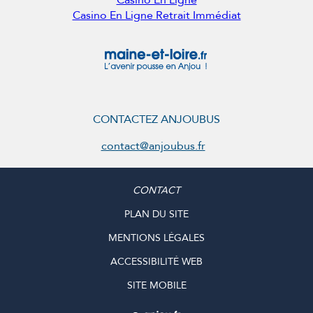
Casino En Ligne
Casino En Ligne Retrait Immédiat
CONTACTEZ ANJOUBUS
contact@anjoubus.fr
CONTACT
PLAN DU SITE
MENTIONS LÉGALES
ACCESSIBILITÉ WEB
SITE MOBILE