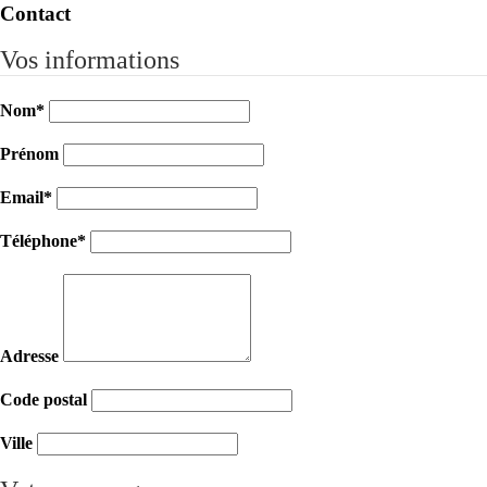
Contact
Vos informations
Nom
*
Prénom
Email
*
Téléphone
*
Adresse
Code postal
Ville