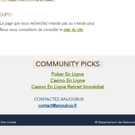
OUPS !
La page que vous recherchez n'existe pas ou n'existe plus.
Nous vous conseillons de consulter le
plan du site
.
COMMUNITY PICKS
Poker En Ligne
Casino En Ligne
Casino En Ligne Retrait Immédiat
CONTACTEZ ANJOUBUS
contact@anjoubus.fr
Site mobile
©
Département de Maine-et-L