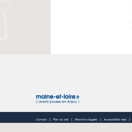
Contact
Plan du site
Mentions légales
Accessibilité web