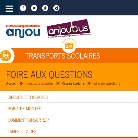
≡
TRANSPORTS SCOLAIRES
FOIRE AUX QUESTIONS
Accueil
Transports scolaires
Réseau scolaire
Foire aux questions
CIRCUITS ET HORAIRES
POINT DE MONTÉE
COMMENT S'INSCRIRE ?
TARIFS ET AIDES