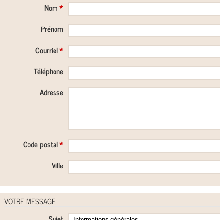
*
Nom
Prénom
*
Courriel
Téléphone
Adresse
*
Code postal
Ville
VOTRE MESSAGE
Sujet