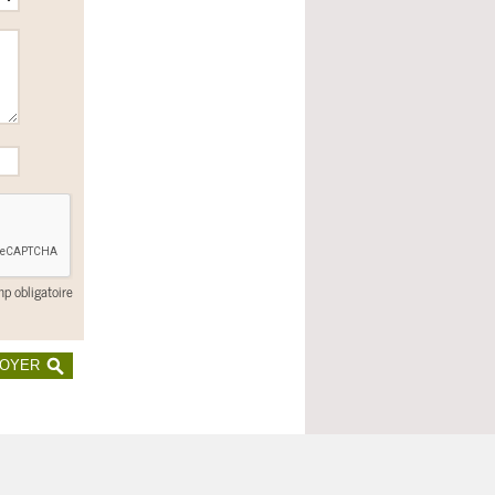
 obligatoire