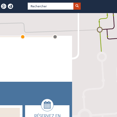
Rechercher
dans
le
site
O EN
CASINO EN LIGNE
CASHLIB
RÉSERVEZ EN