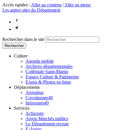
Accès rapides :
Aller au contenu
|
Aller au menu
Les autres sites du Département
Rechercher dans le site
Rechercher
Culture
Agenda mobile
Archives départementales
Collégiale Saint-Martin
Espace Culture & Patrimoine
Expos & Photos en ligne
Déplacements
Anjoubus
Covoiturage49
Inforoutes49
Services
Actizoom
Anjou Marchés publics
Le Département recrute
E-Anjou