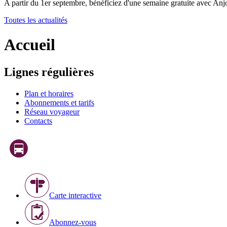
A partir du 1er septembre, bénéficiez d'une semaine gratuite avec Anj
Toutes les actualités
Accueil
Lignes régulières
Plan et horaires
Abonnements et tarifs
Réseau voyageur
Contacts
Carte interactive
Abonnez-vous