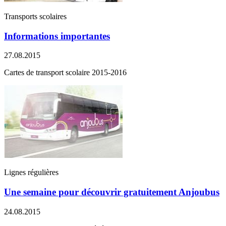
Transports scolaires
Informations importantes
27.08.2015
Cartes de transport scolaire 2015-2016
Lignes régulières
Une semaine pour découvrir gratuitement Anjoubus
24.08.2015