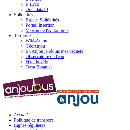
E-Lyco
Opendata49
Solidarités
Espace Solidarités
Portail Insertion
Maison de l'Autonomie
Territoire
Wiki-Anjou
GéoAnjou
En Anjou je réduis mes déchets
Observatoire de l'eau
Fête du vélo
Terra Botanica
Accueil
Politique de transport
Lignes régulières