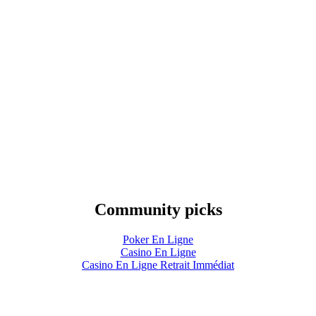
Community picks
Poker En Ligne
Casino En Ligne
Casino En Ligne Retrait Immédiat