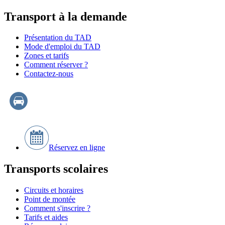
Transport à la demande
Présentation du TAD
Mode d'emploi du TAD
Zones et tarifs
Comment réserver ?
Contactez-nous
Réservez en ligne
Transports scolaires
Circuits et horaires
Point de montée
Comment s'inscrire ?
Tarifs et aides