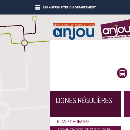
LES AUTRES SITES DU DÉPARTEMENT
POLITIQUE DE
LIGNES
TRANSPORT
RÉGULIÈRES
JOUER AU CASINO EN
JOUER AU CASINO EN
LIGNE
LIGNE
LIGNES RÉGULIÈRES
PLAN ET HORAIRES
ABONNEMENTS ET TARIFS 2015-