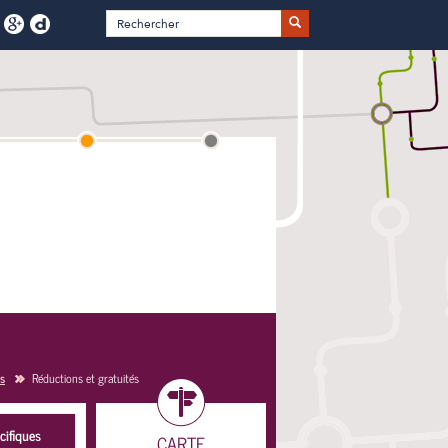
Rechercher
dans
le
site
O EN
CASINO EN LIGNE
CASHLIB
es
Réductions et gratuités
cifiques
CARTE