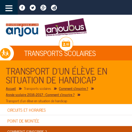
≡
TRANSPORTS SCOLAIRES
TRANSPORT D’UN ÉLÈVE EN
SITUATION DE HANDICAP
Accueil
Transports scolaires
Comment s'inscrire ?
Année scolaire 2016-2017 : Comment s'inscrire ?
Transport d’un élève en situation de handicap
CIRCUITS ET HORAIRES
POINT DE MONTÉE
COMMENT S'INSCRIRE ?