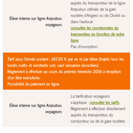
auprès du transporteur de la ligne
Anjoubus utilisée, de la gare
routière d'Angers ou de Cholet ou
Élève interne sur ligne Anjoubus
dans l'autocar :
voyageurs
consulter les coordonnées du
transporteur en fonction de votre
ligne
.
Pas d'inscription.
Tarif pour l'année scolaire : 187,20 € par an et par élève (trajets tous les
lundis matin et vendredis soir, sauf semaines écourtées).
Règlement à effectuer au cours du premier trimestre 2016
à réception
d'un titre exécutoire
.
Possibilité de paiement en ligne.
La tarification voyageurs
s'applique :
consulter les tarifs
.
Élève interne sur ligne Anjoubus
Règlement à effectuer directement
voyageurs
auprès du transporteur, du
conducteur, ou de la gare routière.