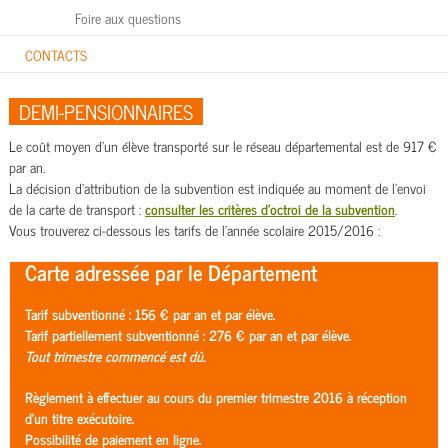
Foire aux questions
CONTACTS
DEMI-PENSIONNAIRES
Le coût moyen d'un élève transporté sur le réseau départemental est de 917 €
par an.
La décision d’attribution de la subvention est indiquée au moment de l’envoi
de la carte de transport :
consulter les critères d'octroi de la subvention
.
Vous trouverez ci-dessous les tarifs de l'année scolaire 2015/2016 :
Carte adressée par le Département
Tarif subventionné : 156 € par an et par élève.
Tarif partiellement subventionné : 276 € par an et par élève.
Tout trimestre commencé est dû.
Règlement à effectuer au cours du premier trimestre 2016
à réception
d'un titre exécutoire.
Possibilité de paiement en ligne.