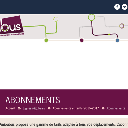
TRANSPORT À LA
TRANSPORTS
VOS SERVICES EN
MEILLEUR CASIN
DEMANDE
SCOLAIRES
LIGNE
LIGNE
CASINO EN LIGNE
ABONNEMENTS
Accueil
Lignes régulières
Abonnements et tarifs 2016-2017
Abonnements
Anjoubus propose une gamme de tarifs adaptée à tous vos déplacements. L’abon