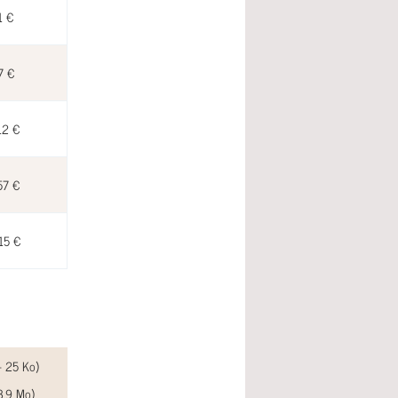
1 €
7 €
12 €
57 €
15 €
- 25 Ko)
3.9 Mo)